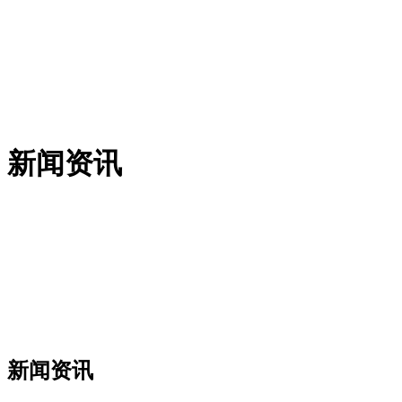
新闻资讯
新闻资讯