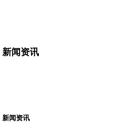
新闻资讯
新闻资讯