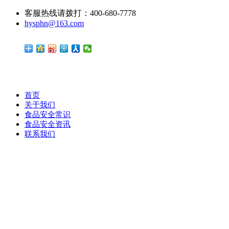
客服热线请拨打：400-680-7778
hysphn@163.com
首页
关于我们
食品安全常识
食品安全资讯
联系我们