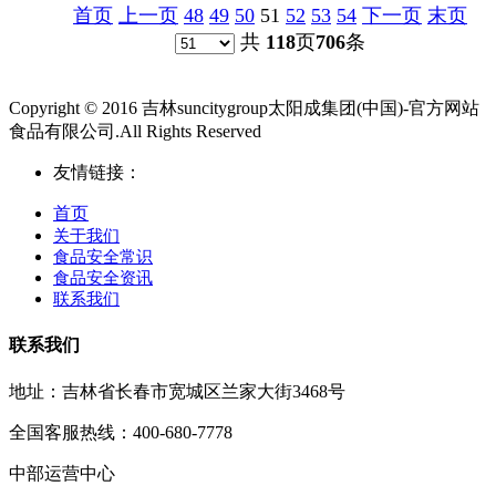
首页
上一页
48
49
50
51
52
53
54
下一页
末页
共
118
页
706
条
Copyright © 2016 吉林suncitygroup太阳成集团(中国)-官方网站
食品有限公司.All Rights Reserved
友情链接：
首页
关于我们
食品安全常识
食品安全资讯
联系我们
联系我们
地址：吉林省长春市宽城区兰家大街3468号
全国客服热线：400-680-7778
中部运营中心